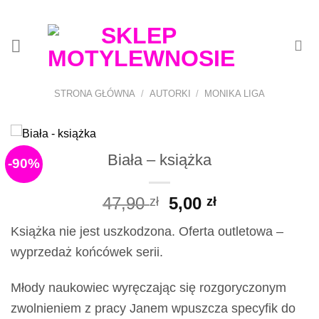
Przewiń
do
zawartości
STRONA GŁÓWNA
/
AUTORKI
/
MONIKA LIGA
Biała – książka
-90%
Pierwotna
Aktualna
47,90
5,00
zł
zł
cena
cena
Książka nie jest uszkodzona. Oferta outletowa –
wynosiła:
wynosi:
wyprzedaż końcówek serii.
47,90 zł.
5,00 zł.
Młody naukowiec wyręczając się rozgoryczonym
zwolnieniem z pracy Janem wpuszcza specyfik do