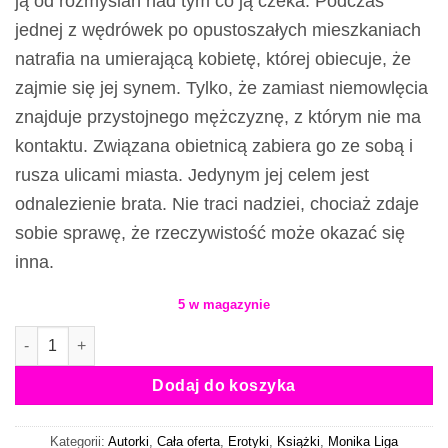
ją od rozmyślań nad tym co ją czeka. Podczas
jednej z wędrówek po opustoszałych mieszkaniach
natrafia na umierającą kobietę, której obiecuje, że
zajmie się jej synem. Tylko, że zamiast niemowlęcia
znajduje przystojnego mężczyznę, z którym nie ma
kontaktu. Związana obietnicą zabiera go ze sobą i
rusza ulicami miasta. Jedynym jej celem jest
odnalezienie brata. Nie traci nadziei, chociaż zdaje
sobie sprawę, że rzeczywistość może okazać się
inna.
5 w magazynie
ilość Biała - książka
Dodaj do koszyka
Kategorii:
Autorki
,
Cała oferta
,
Erotyki
,
Książki
,
Monika Liga