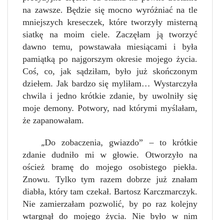
na zawsze. Będzie się mocno wyróżniać na tle
mniejszych kreseczek, które tworzyły misterną
siatkę na moim ciele. Zaczęłam ją tworzyć
dawno temu, powstawała miesiącami i była
pamiątką po najgorszym okresie mojego życia.
Coś, co, jak sądziłam, było już skończonym
dziełem. Jak bardzo się myliłam… Wystarczyła
chwila i jedno krótkie zdanie, by uwolniły się
moje demony. Potwory, nad którymi myślałam,
że zapanowałam.
„
Do zobaczenia, gwiazdo” – to krótkie
zdanie dudniło mi w głowie. Otworzyło na
oścież bramę do mojego osobistego piekła.
Znowu. Tylko tym razem dobrze już znałam
diabła, który tam czekał. Bartosz Karczmarczyk.
Nie zamierzałam pozwolić, by po raz kolejny
wtargnął do mojego życia. Nie było w nim