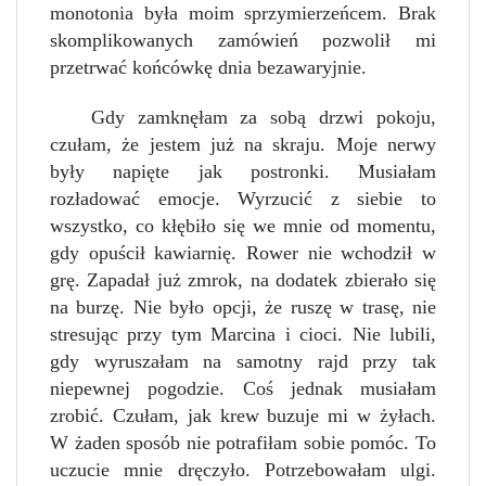
monotonia była moim sprzymierzeńcem. Brak
skomplikowanych zamówień pozwolił mi
przetrwać końcówkę dnia bezawaryjnie.
Gdy zamknęłam za sobą drzwi pokoju,
czułam, że jestem już na skraju. Moje nerwy
były napięte jak postronki. Musiałam
rozładować emocje. Wyrzucić z siebie to
wszystko, co kłębiło się we mnie od momentu,
gdy opuścił kawiarnię. Rower nie wchodził w
grę. Zapadał już zmrok, na dodatek zbierało się
na burzę. Nie było opcji, że ruszę w trasę, nie
stresując przy tym Marcina i cioci. Nie lubili,
gdy wyruszałam na samotny rajd przy tak
niepewnej pogodzie. Coś jednak musiałam
zrobić. Czułam, jak krew buzuje mi w żyłach.
W żaden sposób nie potrafiłam sobie pomóc. To
uczucie mnie dręczyło. Potrzebowałam ulgi.