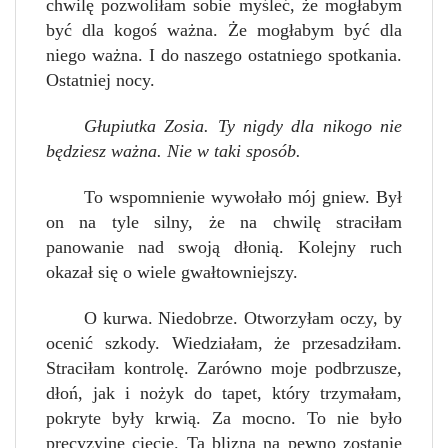
chwilę pozwoliłam sobie myśleć, że mogłabym
być dla kogoś ważna. Że mogłabym być dla
niego ważna. I do naszego ostatniego spotkania.
Ostatniej nocy.
Głupiutka Zosia. Ty nigdy dla nikogo nie
będziesz ważna. Nie w taki sposób.
To wspomnienie wywołało mój gniew. Był
on na tyle silny, że na chwilę straciłam
panowanie nad swoją dłonią. Kolejny ruch
okazał się o wiele gwałtowniejszy.
O kurwa. Niedobrze. Otworzyłam oczy, by
ocenić szkody. Wiedziałam, że przesadziłam.
Straciłam kontrolę. Zarówno moje podbrzusze,
dłoń, jak i nożyk do tapet, który trzymałam,
pokryte były krwią. Za mocno. To nie było
precyzyjne cięcie. Ta blizna na pewno zostanie