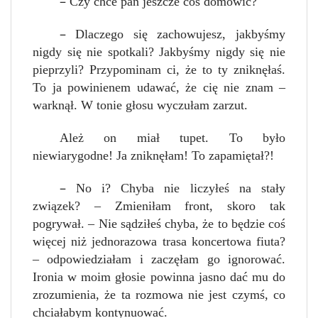
–
Czy chce pan jeszcze coś domówić?
–
Dlaczego się zachowujesz, jakbyśmy
nigdy się nie spotkali? Jakbyśmy nigdy się nie
pieprzyli? Przypominam ci, że to ty zniknęłaś.
To ja powinienem udawać, że cię nie znam –
warknął. W tonie głosu wyczułam zarzut.
Ależ on miał tupet. To było
niewiarygodne! Ja zniknęłam! To zapamiętał?!
–
No i? Chyba nie liczyłeś na stały
związek? – Zmieniłam front, skoro tak
pogrywał. – Nie sądziłeś chyba, że to będzie coś
więcej niż jednorazowa trasa koncertowa fiuta?
– odpowiedziałam i zaczęłam go ignorować.
Ironia w moim głosie powinna jasno dać mu do
zrozumienia, że ta rozmowa nie jest czymś, co
chciałabym kontynuować.