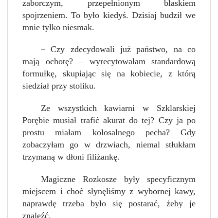
zaborczym, przepełnionym blaskiem
spojrzeniem. To było kiedyś. Dzisiaj budził we
mnie tylko niesmak.
–
Czy zdecydowali już państwo, na co
mają ochotę? – wyrecytowałam standardową
formułkę, skupiając się na kobi
e
cie, z którą
siedział przy stoliku.
Ze wszystkich kawiarni w Szklarskiej
Porębie musiał trafić akurat do tej? Czy ja po
prostu miałam kolosalnego pecha? Gdy
zobaczyłam go w drzwiach, niemal stłukłam
trzymaną w dłoni filiżankę.
Magiczne Rozkosze były specyficznym
miejscem i choć słynęliśmy z wybornej kawy,
naprawdę trzeba było się postarać, żeby je
znaleźć.