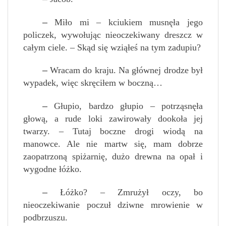
–
Miło mi – kciukiem musnęła jego
policzek, wywołując nieoczekiwany dreszcz w
całym ciele. – Skąd się wziąłeś na tym zadupiu?
–
Wracam do kraju. Na głównej drodze był
wypadek, więc skręciłem w boczną…
–
Głupio, bardzo głupio – potrząsnęła
głową, a rude loki zawirowały dookoła jej
twarzy. – Tutaj boczne drogi wiodą na
manowce. Ale nie martw się, mam dobrze
zaopatrzoną spiżarnię, dużo drewna na opał i
wygodne łóżko.
–
Łóżko? – Zmrużył oczy, bo
nieoczekiwanie poczuł dziwne mrowienie w
podbrzuszu.