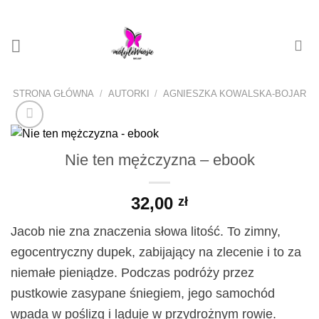
Przewiń
do
zawartości
STRONA GŁÓWNA
/
AUTORKI
/
AGNIESZKA KOWALSKA-BOJAR
Nie ten mężczyzna – ebook
32,00
zł
Jacob nie zna znaczenia słowa litość. To zimny,
egocentryczny dupek, zabijający na zlecenie i to za
niemałe pieniądze. Podczas podróży przez
pustkowie zasypane śniegiem, jego samochód
wpada w poślizg i ląduje w przydrożnym rowie.