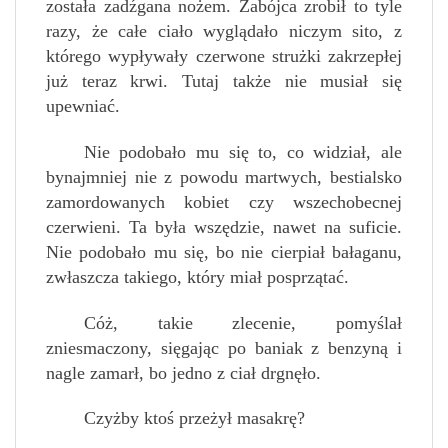
została zadźgana nożem. Zabójca zrobił to tyle
razy, że całe ciało wyglądało niczym sito, z
którego wypływały czerwone strużki zakrzepłej
już teraz krwi. Tutaj także nie musiał się
upewniać.
Nie podobało mu się to, co widział, ale
bynajmniej nie z powodu martwych, bestialsko
zamordowanych kobiet czy wszechobecnej
czerwieni. Ta była wszędzie, nawet na suficie.
Nie podobało mu się, bo nie cierpiał bałaganu,
zwłaszcza takiego, który miał posprzątać.
Cóż, takie zlecenie, pomyślał
zniesmaczony, sięgając po baniak z benzyną i
nagle zamarł, bo jedno z ciał drgnęło.
Czyżby ktoś przeżył masakrę?