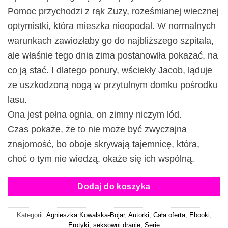
Pomoc przychodzi z rąk Zuzy, roześmianej wiecznej
optymistki, która mieszka nieopodal. W normalnych
warunkach zawiozłaby go do najbliższego szpitala,
ale właśnie tego dnia zima postanowiła pokazać, na
co ją stać. I dlatego ponury, wściekły Jacob, ląduje
ze uszkodzoną nogą w przytulnym domku pośrodku
lasu.
Ona jest pełna ognia, on zimny niczym lód.
Czas pokaże, że to nie może być zwyczajna
znajomość, bo oboje skrywają tajemnicę, która,
choć o tym nie wiedzą, okaże się ich wspólną.
Dodaj do koszyka
Kategorii:
Agnieszka Kowalska-Bojar
,
Autorki
,
Cała oferta
,
Ebooki
,
Erotyki
,
seksowni dranie
,
Serie