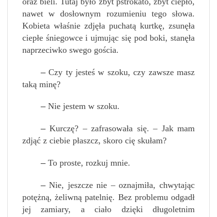
oraz bieli. Tutaj było zbyt pstrokato, zbyt ciepło,
nawet w dosłownym rozumieniu tego słowa.
Kobieta właśnie zdjęła puchatą kurtkę, zsunęła
ciepłe śniegowce i ujmując się pod boki, stanęła
naprzeciwko swego gościa.
–
Czy ty jesteś w szoku, czy zawsze masz
taką minę?
–
Nie jestem w szoku.
–
Kurczę? – zafrasowała się. – Jak mam
zdjąć z ciebie płaszcz, skoro cię skułam?
–
To proste, rozkuj mnie.
–
Nie, jeszcze nie – oznajmiła, chwytając
potężną, żeliwną patelnię. Bez problemu odgadł
jej zamiary, a ciało dzięki długoletnim