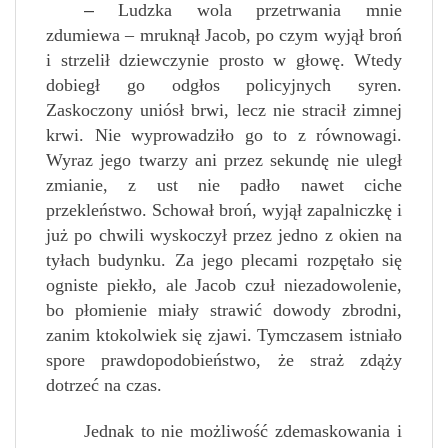
–
Ludzka wola przetrwania mnie
zdumiewa – mruknął Jacob, po czym wyjął broń
i strzelił dziewczynie prosto w głowę. Wtedy
dobiegł go odgłos policyjnych syren.
Zaskoczony uniósł brwi, lecz nie stracił zimnej
krwi. Nie wyprowadziło go to z równowagi.
Wyraz jego twarzy ani przez sekundę nie uległ
zmianie, z ust nie padło nawet ciche
przekleństwo. Schował broń, wyjął zapalniczkę i
już po chwili wyskoczył przez jedno z okien na
tyłach budynku. Za jego plecami rozpętało się
ogniste piekło, ale Jacob czuł niezadowolenie,
bo płomienie miały strawić dowody zbrodni,
zanim ktokolwiek się zjawi. Tymczasem istniało
spore prawdopodobieństwo, że straż zdąży
dotrzeć na czas.
Jednak to nie możliwość zdemaskowania i