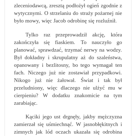
zleceniodawcą, zresztą podłożył ogień zgodnie z
wytycznymi. O strzelaniu do straży pożarnej nie
było mowy, więc Jacob odrobinę się rozluźnił.
Tylko raz przeprowadził akcję, która
zakończyła się fiaskiem. To nauczyło go
planować, sprawdzać, trzymać nerwy na wodzy.
Był dokładny i skrupulatny aż do szaleństwa,
opanowany i bezlitosny, bo tego wymagał ten
fach. Niczego już nie zostawiał przypadkowi.
Nikogo już nie żałował. Świat i tak był
przeludniony, więc dlaczego nie ulżyć mu w
cierpieniu? W dodatku znakomicie na tym
zarabiając.
Kąciki jego ust drgnęły, jakby mężczyzna
zamierzał się uśmiechnąć. W jasnobłękitnych i
zimnych jak lód oczach ukazała się odrobina