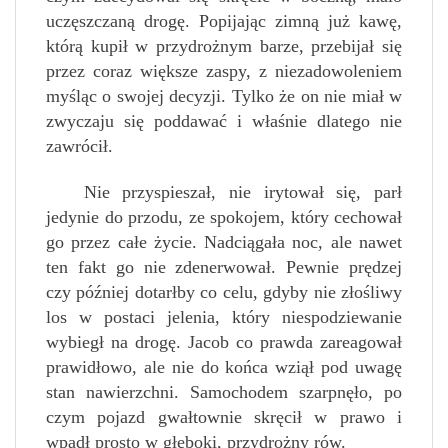
uczęszczaną drogę. Popijając zimną już kawę,
którą kupił w przydrożnym barze, przebijał się
przez coraz większe zaspy, z niezadowoleniem
myśląc o swojej decyzji. Tylko że on nie miał w
zwyczaju się poddawać i właśnie dlatego nie
zawrócił.
Nie przyspieszał, nie irytował się, parł
jedynie do przodu, ze spokojem, który cechował
go przez całe życie. Nadciągała noc, ale nawet
ten fakt go nie zdenerwował. Pewnie prędzej
czy później dotarłby co celu, gdyby nie złośliwy
los w postaci jelenia, który niespodziewanie
wybiegł na drogę. Jacob co prawda zareagował
prawidłowo, ale nie do końca wziął pod uwagę
stan nawierzchni. Samochodem szarpnęło, po
czym pojazd gwałtownie skręcił w prawo i
wpadł prosto w głęboki, przydrożny rów.