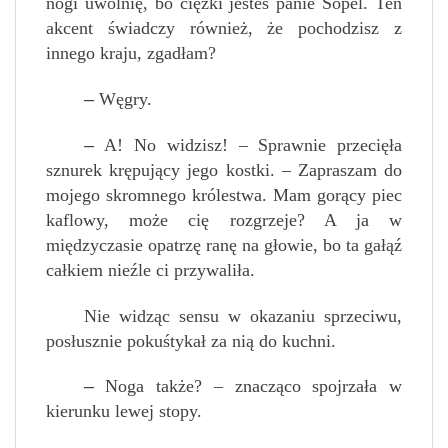
nogi uwolnię, bo ciężki jesteś panie Sopel. Ten
akcent świadczy również, że pochodzisz z
innego kraju, zgadłam?
–
Węgry.
–
A! No widzisz! – Sprawnie przecięła
sznurek krępujący jego kostki. – Zapraszam do
mojego skromnego królestwa. Mam gorący piec
kaflowy, może cię rozgrzeje? A ja w
międzyczasie opatrzę ranę na głowie, bo ta gałąź
całkiem nieźle ci przywaliła.
Nie widząc sensu w okazaniu sprzeciwu,
posłusznie pokuśtykał za nią do kuchni.
–
Noga także? – znacząco spojrzała w
kierunku lewej stopy.