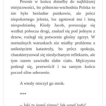
Pewnie w końcu dotarłby do najbliższej
miejscowości, bo północno-wschodnia Polska to
nie było bezludne pustkowie, ale prócz
niepokornego jelenia, los zgotował mu i inną
niespodziankę. Kiedy Jacob, poruszając się
wzdłuż pobocza drogi, znalazł się pod jednym z
drzew, rozległ się potwornie głośny zgrzyt. W
normalnych warunkach nie miałby problemu z
uniknięciem katastrofy, bo prócz spokoju,
charakteryzował się niesłychanym refleksem, ale
tym razem zawiodło słabe ciało. Mężczyzna
potknął się, przewrócił i na samym końcu
poczuł silne uderzenie.
A wtedy otoczył go mrok.
***
–
Jaki ty jesteś zimny! Jak sopel lodu!