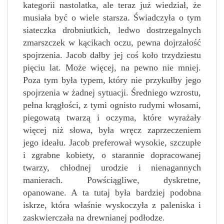
kategorii nastolatka, ale teraz już wiedział, że
musiała być o wiele starsza. Świadczyła o tym
siateczka drobniutkich, ledwo dostrzegalnych
zmarszczek w kącikach oczu, pewna dojrzałość
spojrzenia. Jacob dałby jej coś koło trzydziestu
pięciu lat. Może więcej, na pewno nie mniej.
Poza tym była typem, który nie przykułby jego
spojrzenia w żadnej sytuacji. Średniego wzrostu,
pełna krągłości, z tymi ognisto rudymi włosami,
piegowatą twarzą i oczyma, które wyrażały
więcej niż słowa, była wręcz zaprzeczeniem
jego ideału. Jacob preferował wysokie, szczupłe
i zgrabne kobiety, o starannie dopracowanej
twarzy, chłodnej urodzie i nienagannych
manierach. Powściągliwe, dyskretne,
opanowane. A ta tutaj była bardziej podobna
iskrze, która właśnie wyskoczyła z paleniska i
zaskwierczała na drewnianej podłodze.