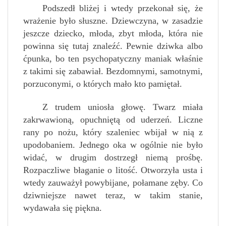
Podszedł bliżej i wtedy przekonał się, że
wrażenie było słuszne. Dziewczyna, w zasadzie
jeszcze dziecko, młoda, zbyt młoda, która nie
powinna się tutaj znaleźć. Pewnie dziwka albo
ćpunka, bo ten psychopatyczny maniak właśnie
z takimi się zabawiał. Bezdomnymi, samotnymi,
porzuconymi, o których mało kto pamiętał.
Z trudem uniosła głowę. Twarz miała
zakrwawioną, opuchniętą od uderzeń. Liczne
rany po nożu, który szaleniec wbijał w nią z
upodobaniem. Jednego oka w ogólnie nie było
widać, w drugim dostrzegł niemą prośbę.
Rozpaczliwe błaganie o litość. Otworzyła usta i
wtedy zauważył powybijane, połamane zęby. Co
dziwniejsze nawet teraz, w takim stanie,
wydawała się piękna.