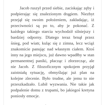
Jacob ruszył przed siebie, zaciskając zęby i
podpierając się znalezionym drągiem. Niezbyt
przejął się swoim położeniem, zakładając, iż
przeciwności są po to, aby je pokonać. Z
każdego takiego starcia wychodził silniejszy i
bardziej odporny. Dlatego teraz brnął przez
śnieg, pod wiatr, kuląc się z zimna, lecz wciąż
znakomicie panując nad własnym ciałem. Ktoś
inny na jego miejscu, już dawno wpadłby w stan
permanentnej paniki, płacząc i złorzecząc, ale
nie Jacob. Z filozoficznym spokojem przyjął
zaistniałą sytuację, obmyślając już plan na
kolejne zlecenie. Było trudne, ale jemu to nie
przeszkadzało. Lubił wyzwania. Nie takie jak
podpalenie domu z trupami, bo jakiegoś kretyna
poniosły emocje.