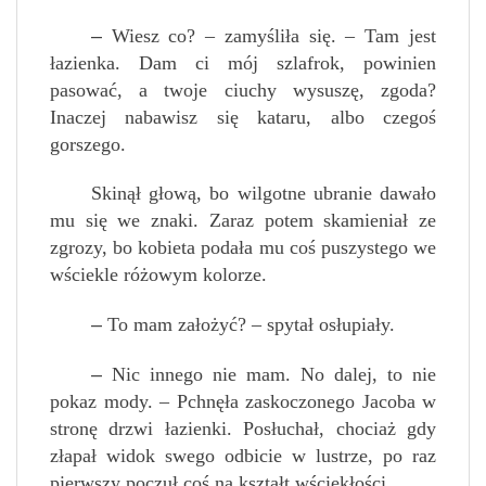
–
Wiesz co? – zamyśliła się. – Tam jest
łazienka. Dam ci mój szlafrok, powinien
pasować, a twoje ciuchy wysuszę, zgoda?
Inaczej nabawisz się kataru, albo czegoś
gorszego.
Skinął głową, bo wilgotne ubranie dawało
mu się we znaki. Zaraz potem skamieniał ze
zgrozy, bo kobieta podała mu coś puszystego we
wściekle różowym kolorze.
–
To mam założyć? – spytał osłupiały.
–
Nic innego nie mam. No dalej, to nie
pokaz mody. – Pchnęła zaskoczonego Jacoba w
stronę drzwi łazienki. Posłuchał, chociaż gdy
złapał widok swego odbicie w lustrze, po raz
pierwszy poczuł coś na kształt wściekłości.