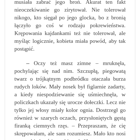
musiała zabrać jego broń. Akurat ten fakt
nieoczekiwanie go zirytował. Nie tolerował
nikogo, kto sięgał po jego glocka, bo z bronią
łączyło go coś w rodzaju pokrewieństwa.
Krępowania kajdankami też nie tolerował, ale
myśląc logicznie, kobieta miała powód, aby tak
postąpić.
–
Oczy też masz zimne – mruknęła,
pochylając się nad nim. Szczupłą, piegowatą
twarz o trójkątnym podbródku otaczała burza
rudych loków. Mały nosek był figlarnie zadarty,
a kiedy niespodziewanie się uśmiechnęła, w
policzkach ukazały się urocze dołeczki. Lecz nie
tylko jej włosy miały kolor ognia. Dostrzegł go
również w szarych oczach, przysłoniętych gęstą
firanką ciemnych rzęs. – Przepraszam, że cię
skrępowałam, ale sam rozumiesz. Mało kto nosi