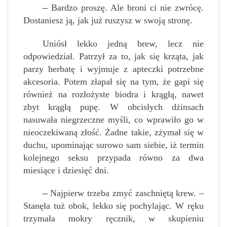
–
Bardzo proszę. Ale broni ci nie zwrócę.
Dostaniesz ją, jak już ruszysz w swoją stronę.
Uniósł lekko jedną brew, lecz nie
odpowiedział. Patrzył za to, jak się krząta, jak
parzy herbatę i wyjmuje z apteczki potrzebne
akcesoria. Potem złapał się na tym, że gapi się
również na rozłożyste biodra i krągłą, nawet
zbyt krągłą pupę. W obcisłych dżinsach
nasuwała niegrzeczne myśli, co wprawiło go w
nieoczekiwaną złość. Żadne takie, zżymał się w
duchu, upominając surowo sam siebie, iż termin
kolejnego seksu przypada równo za dwa
miesiące i dziesięć dni.
–
Najpierw trzeba zmyć zaschniętą krew. –
Stanęła tuż obok, lekko się pochylając. W ręku
trzymała mokry ręcznik, w skupieniu