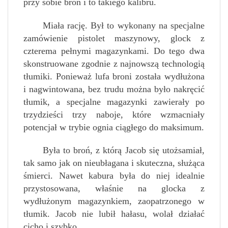
przy sobie broń i to takiego kalibru.
Miała rację. Był to wykonany na specjalne
zamówienie pistolet maszynowy, glock z
czterema pełnymi magazynkami. Do tego dwa
skonstruowane zgodnie z najnowszą technologią
tłumiki. Ponieważ lufa broni została wydłużona
i nagwintowana, bez trudu można było nakręcić
tłumik, a specjalne magazynki zawierały po
trzydzieści trzy naboje, które wzmacniały
potencjał w trybie ognia ciągłego do maksimum.
Była to broń, z którą Jacob się utożsamiał,
tak samo jak on nieubłagana i skuteczna, służąca
śmierci. Nawet kabura była do niej idealnie
przystosowana, właśnie na glocka z
wydłużonym magazynkiem, zaopatrzonego w
tłumik. Jacob nie lubił hałasu, wolał działać
cicho i szybko.