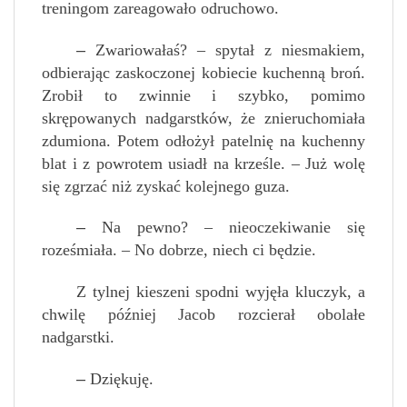
treningom zareagowało odruchowo.
–
Zwariowałaś? – spytał z niesmakiem,
odbierając zaskoczonej kobiecie kuchenną broń.
Zrobił to zwinnie i szybko, pomimo
skrępowanych nadgarstków, że znieruchomiała
zdumiona. Potem odłożył patelnię na kuchenny
blat i z powrotem usiadł na krześle. – Już wolę
się zgrzać niż zyskać kolejnego guza.
–
Na pewno? – nieoczekiwanie się
roześmiała. – No dobrze, niech ci będzie.
Z tylnej kieszeni spodni wyjęła kluczyk, a
chwilę później Jacob rozcierał obolałe
nadgarstki.
–
Dziękuję.