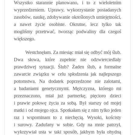
Wszystko starannie planowano, i to z wieloletnim
wyprzedzeniem. Uprawy, wykorzystanie posiadanych
zasobów, naukę, zdobywanie określonych umiejętności,
a nawet życie osobiste. Okrutne, lecz tylko tak
mogliśmy przetrwać, tworząc podwaliny dla czegoś
większego.
Westchnęłam. Za miesiąc miał się odbyć mój ślub.
Dwa słowa, które zupełnie nie odzwierciedlały
prawdziwej sytuacji. Ślub? Żaden ślub, a formalne
zawarcie związku w celu spłodzenia jak najlepszego
potomstwa. Na dodatek poprzedzone nie zalotami,
a badaniami genetycznymi. Mężczyzna, którego mi
przeznaczono, miał już partnerkę, pięcioro dzieci
i prawie połowę życia za sobą. Był starszy od mojej
matki i od mojego ojca. Spotkałam się z nim tylko jeden
raz i wspominam to z niechęcią. Wysoki, kościsty
i surowy. Zadufany w sobie. Gdy na mnie patrzył,
wykrzywiał usta w taki sposób, jakbym była ohydną