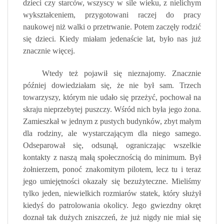
dzieci czy starców, wszyscy w sile wieku, z nielichym
wykształceniem, przygotowani raczej do pracy
naukowej niż walki o przetrwanie. Potem zaczęły rodzić
się dzieci. Kiedy miałam jedenaście lat, było nas już
znacznie więcej.
Wtedy też pojawił się nieznajomy. Znacznie
później dowiedziałam się, że nie był sam. Trzech
towarzyszy, którym nie udało się przeżyć, pochował na
skraju nieprzebytej puszczy. Wśród nich była jego żona.
Zamieszkał w jednym z pustych budynków, zbyt małym
dla rodziny, ale wystarczającym dla niego samego.
Odseparował się, odsunął, ograniczając wszelkie
kontakty z naszą małą społecznością do minimum. Był
żołnierzem, ponoć znakomitym pilotem, lecz tu i teraz
jego umiejętności okazały się bezużyteczne. Mieliśmy
tylko jeden, niewielkich rozmiarów statek, który służył
kiedyś do patrolowania okolicy. Jego gwiezdny okręt
doznał tak dużych zniszczeń, że już nigdy nie miał się