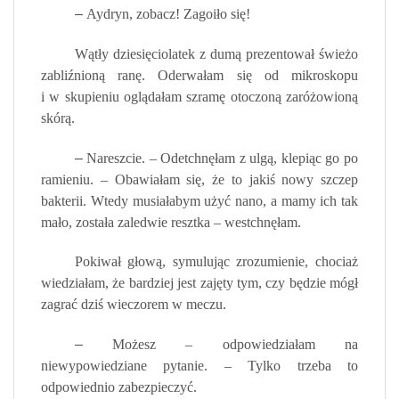
–
Aydryn, zobacz! Zagoiło się!
Wątły dziesięciolatek z dumą prezentował świeżo
zabliźnioną ranę. Oderwałam się od mikroskopu
i w skupieniu oglądałam szramę otoczoną zaróżowioną
skórą.
–
Nareszcie. – Odetchnęłam z ulgą, klepiąc go po
ramieniu. – Obawiałam się, że to jakiś nowy szczep
bakterii. Wtedy musiałabym użyć nano, a mamy ich tak
mało, została zaledwie resztka – westchnęłam.
Pokiwał głową, symulując zrozumienie, chociaż
wiedziałam, że bardziej jest zajęty tym, czy będzie mógł
zagrać dziś wieczorem w meczu.
–
Możesz – odpowiedziałam na
niewypowiedziane pytanie. – Tylko trzeba to
odpowiednio zabezpieczyć.