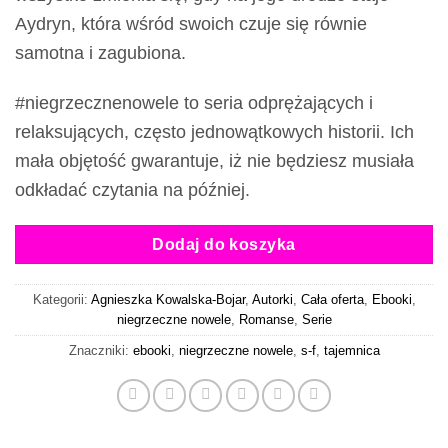
Aydryn, która wśród swoich czuje się równie
samotna i zagubiona.
#niegrzecznenowele to seria odprężających i
relaksujących, często jednowątkowych historii. Ich
mała objętość gwarantuje, iż nie będziesz musiała
odkładać czytania na później.
Dodaj do koszyka
Kategorii:
Agnieszka Kowalska-Bojar
,
Autorki
,
Cała oferta
,
Ebooki
,
niegrzeczne nowele
,
Romanse
,
Serie
Znaczniki:
ebooki
,
niegrzeczne nowele
,
s-f
,
tajemnica