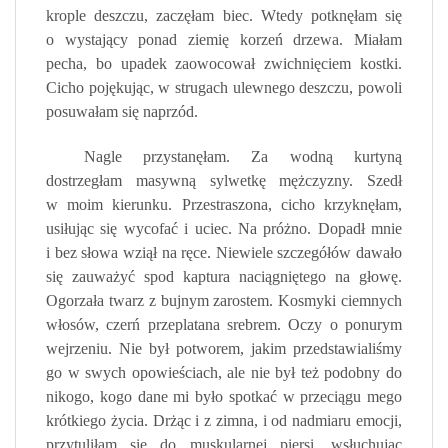
krople deszczu, zaczęłam biec. Wtedy potknęłam się
o wystający ponad ziemię korzeń drzewa. Miałam
pecha, bo upadek zaowocował zwichnięciem kostki.
Cicho pojękując, w strugach ulewnego deszczu, powoli
posuwałam się naprzód.
Nagle przystanęłam. Za wodną kurtyną
dostrzegłam masywną sylwetkę mężczyzny. Szedł
w moim kierunku. Przestraszona, cicho krzyknęłam,
usiłując się wycofać i uciec. Na próżno. Dopadł mnie
i bez słowa wziął na ręce. Niewiele szczegółów dawało
się zauważyć spod kaptura naciągniętego na głowę.
Ogorzała twarz z bujnym zarostem. Kosmyki ciemnych
włosów, czerń przeplatana srebrem. Oczy o ponurym
wejrzeniu. Nie był potworem, jakim przedstawialiśmy
go w swych opowieściach, ale nie był też podobny do
nikogo, kogo dane mi było spotkać w przeciągu mego
krótkiego życia. Drżąc i z zimna, i od nadmiaru emocji,
przytuliłam się do muskularnej piersi, wsłuchując