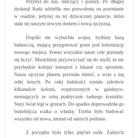
Przybył do nas, milczący i ponury. Po długiej
dyskusji Rada udzieliła mu pozwolenia na pozostanie
w osadzie, jedynej na tej dziwacznej planecie, która
stała się naszym nowym domem i nową ojczyzną.
Dopóki nie wybuchła wojna, byliśmy bazą
badawczą, mającą przygotować grunt pod kolonizację
nowego miejsca. Potem wszystkie nasze cele przestały
się liczyć. Musieliśmy przyzwyczaić się do myśli, że nie
przybędzie kolejny transport z lekami czy sprzętem.
Nasza ojczysta planeta przestała istnieć, a wraz z nią
setki innych. Po całej ludzkości zostało zaledwie
kilkanaście kolonii, rozproszonych w galaktyce,
niemających ze sobą praktycznie żadnego kontaktu.
Stary świat legł w gruzach. Do upadku doprowadziła go
bratobójcza walka o władzę. Trzeba było budować
wszystko od nowa, niemal od samych podstaw.
Z początku było tylko pięćset osób. Żadnych