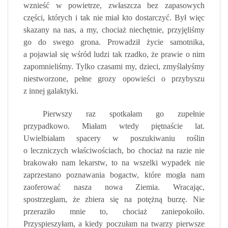
wznieść w powietrze, zwłaszcza bez zapasowych
części, których i tak nie miał kto dostarczyć. Był więc
skazany na nas, a my, chociaż niechętnie, przyjęliśmy
go do swego grona. Prowadził życie samotnika,
a pojawiał się wśród ludzi tak rzadko, że prawie o nim
zapomnieliśmy. Tylko czasami my, dzieci, zmyślałyśmy
niestworzone, pełne grozy opowieści o przybyszu
z innej galaktyki.
Pierwszy raz spotkałam go zupełnie
przypadkowo. Miałam wtedy piętnaście lat.
Uwielbiałam spacery w poszukiwaniu roślin
o leczniczych właściwościach, bo chociaż na razie nie
brakowało nam lekarstw, to na wszelki wypadek nie
zaprzestano poznawania bogactw, które mogła nam
zaoferować nasza nowa Ziemia. Wracając,
spostrzegłam, że zbiera się na potężną burzę. Nie
przeraziło mnie to, chociaż zaniepokoiło.
Przyspieszyłam, a kiedy poczułam na twarzy pierwsze