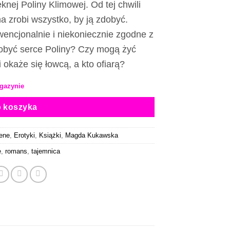
knej Poliny Klimowej. Od tej chwili
47,90 zł.
39,00 zł.
na zrobi wszystko, by ją zdobyć.
encjonalnie i niekoniecznie zgodne z
obyć serce Poliny? Czy mogą żyć
ii okaże się łowcą, a kto ofiarą?
gazynie
o koszyka
ene
,
Erotyki
,
Książki
,
Magda Kukawska
e
,
romans
,
tajemnica