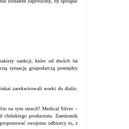
nie zostałem zaproszony, by sprzątać
akiety sankcji, które od dwóch lat
ecną sytuację gospodarczą pomiędzy
inkai zarekwirowali worki do dializ.
Kto na tym stracił? Medical Silver –
od chińskiego producenta. Zamiennik
 zaproponować swojemu odbiorcy to, z