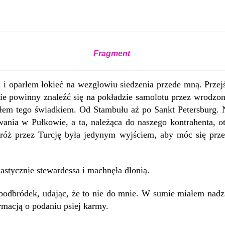
Fragment
i oparłem łokieć na wezgłowiu siedzenia przede mną. Przejś
e powinny znaleźć się na pokładzie samolotu przez wrodzoną
yłem tego świadkiem. Od Stambułu aż po Sankt Petersburg. Ni
nia w Pułkowie, a ta, należąca do naszego kontrahenta, o
róż przez Turcję była jedynym wyjściem, aby móc się prze
astycznie stewardessa i machnęła dłonią.
podbródek, udając, że to nie do mnie. W sumie miałem nadzi
rmacją o podaniu psiej karmy.