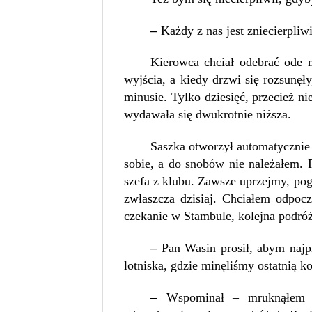
–
Każdy z nas jest zniecierpli
Kierowca chciał odebrać ode 
wyjścia, a kiedy drzwi się rozsunę
minusie. Tylko dziesięć, przecież n
wydawała się dwukrotnie niższa.
Saszka otworzył automatycznie 
sobie, a do snobów nie należałem. 
szefa z klubu. Zawsze uprzejmy, pog
zwłaszcza dzisiaj. Chciałem odpoc
czekanie w Stambule, kolejna podr
–
Pan Wasin prosił, abym najp
lotniska, gdzie minęliśmy ostatnią ko
–
Wspominał – mruknąłem i