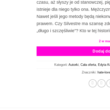
czasu, aż słyszy je od stanowczej, pię
istnieje dla niego tylko ona. Mężczyz
Nawet jeśli jego metody będą niekonw
prawem. Czy Silvestre ma szansę zd
„długo i szczęśliwie”?
Kto w tej histor
2 w ma
Dodaj d
Kategorii:
Autorki
,
Cała oferta
,
Edyta K
Znaczniki:
hate-lov