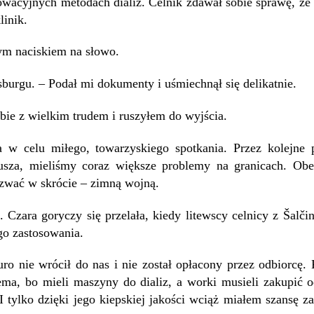
owacyjnych metodach dializ. Celnik zdawał sobie sprawę, że 
linik.
ym naciskiem na słowo.
burgu. – Podał mi dokumenty i uśmiechnął się delikatnie.
bie z wielkim trudem i ruszyłem do wyjścia.
 w celu miłego, towarzyskiego spotkania. Przez kolejne p
usza, mieliśmy coraz większe problemy na granicach. Ob
zwać w skrócie – zimną wojną.
 Czara goryczy się przelała, kiedy litewscy celnicy z Šalčin
go zastosowania.
uro nie wrócił do nas i nie został opłacony przez odbiorcę. 
ema, bo mieli maszyny do dializ, a worki musieli zakupić 
. I tylko dzięki jego kiepskiej jakości wciąż miałem szansę