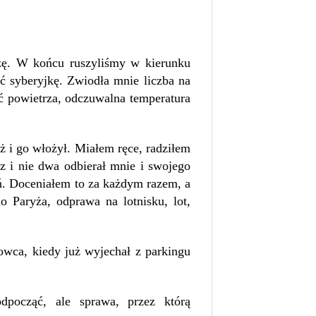
dzę. W końcu ruszyliśmy w kierunku
ć syberyjkę
.
Zwiodła mnie liczba na
ść powietrza, odczuwalna temperatura
 i go włożył. Miałem ręce, radziłem
z i nie dwa odbierał mnie i swojego
ań. Doceniałem to za każdym razem, a
 Paryża, odprawa na lotnisku, lot,
owca, kiedy już wyjechał z parkingu
począć, ale sprawa, przez którą