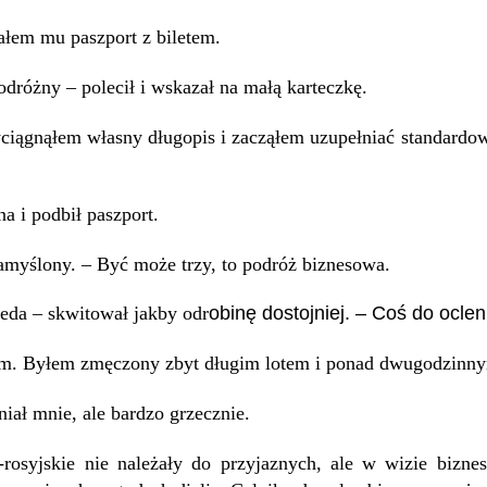
ałem mu paszport z biletem.
dróżny – polecił i wskazał na małą karteczkę.
iągnąłem własny długopis i zacząłem uzupełniać standardowe
a i podbił paszport.
myślony. – Być może trzy, to podróż biznesowa.
obinę dostojniej. – Coś do oclen
eda – skwitował jakby odr
em. Byłem zmęczony zbyt długim lotem i ponad dwugodzinny
iał mnie, ale bardzo grzecznie.
-rosyjskie nie należały do przyjaznych, ale w wizie bizn