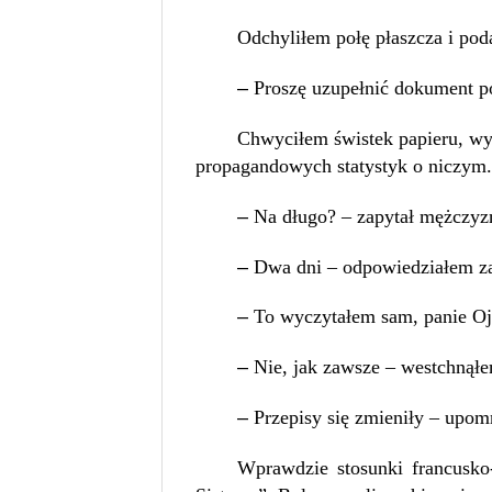
Odchyliłem połę płaszcza i pod
–
Proszę uzupełnić dokument po
Chwyciłem świstek papieru, wyc
propagandowych statystyk o niczym.
–
Na długo? – zapytał mężczyzn
–
Dwa dni – odpowiedziałem za
–
To wyczytałem sam, panie Oj
–
Nie, jak zawsze – westchnął
–
Przepisy się zmieniły – upomn
Wprawdzie stosunki francusko