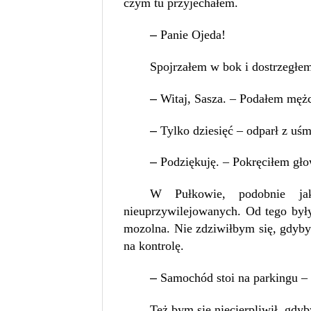
czym tu przyjechałem.
–
Panie Ojeda!
Spojrzałem w bok i dostrzegłem
–
Witaj, Sasza. – Podałem mężc
–
Tylko dziesięć – odparł z uś
–
Podziękuję. – Pokręciłem gł
W Pułkowie, podobnie jak
nieuprzywilejowanych. Od tego były 
mozolna. Nie zdziwiłbym się, gdyb
na kontrolę.
–
Samochód stoi na parkingu – 
Też bym się niecierpliwił, gdyb