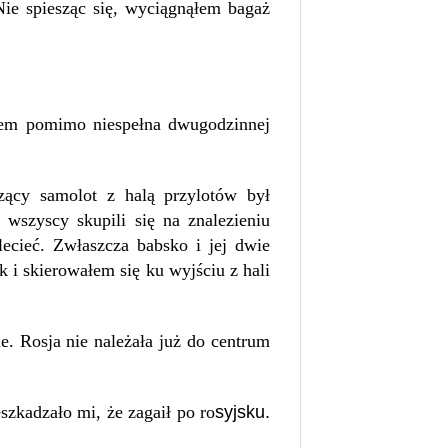
Nie spiesząc się, wyciągnąłem bagaż
tem pomimo niespełna dwugodzinnej
zący samolot z halą przylotów był
 wszyscy skupili się na znalezieniu
ecieć. Zwłaszcza babsko i jej dwie
k i skierowałem się ku wyjściu z hali
e. Rosja nie należała już do centrum
syjsku.
szkadzało mi, że zagaił po ro