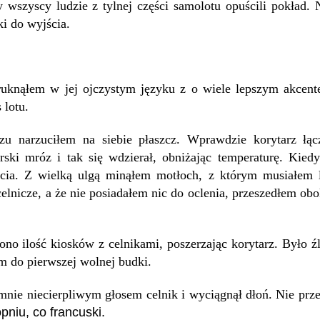
 wszyscy ludzie z tylnej części samolotu opuścili pokład. 
i do wyjścia.
uknąłem w jej ojczystym języku z o wiele lepszym akcen
 lotu.
u narzuciłem na siebie płaszcz. Wprawdzie korytarz łąc
urski mróz i tak się wdzierał, obniżając temperaturę. Kiedy
cia. Z wielką ulgą minąłem motłoch, z którym musiałem l
lnicze, a że nie posiadałem nic do oclenia, przeszedłem obo
no ilość kiosków z celnikami, poszerzając korytarz. Było źl
m do pierwszej wolnej budki.
nie niecierpliwym głosem celnik i wyciągnął dłoń. Nie prze
niu, co francuski.