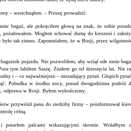
wiony – westchnąłem. – Proszę prowadzić.
mnie bagaż, ale pokręciłem głową na znak, że sobie pora
ły, pożałowałem. Mogłem schować dumę do kieszeni i założy
ie było tak zimno. Zapomniałem, że w Rosji, przez wilgotno
bagażnik pojazdu. Nie pozwoliłem, aby wziął ode mnie bagaż
Poza tym lubiłem Saszę. Znałem go od dziesięciu lat. Nie ra
odny i – co najważniejsze – niezadający pytań. Głupich pyt
ząć. Pobudka w środku nocy, ponad dwugodzinna podróż do
óż, odprawa w Rosji. Byłem wykończony.
ierw przywiózł pana do siedziby firmy – poinformował kier
ntrolę celną.
 potarłem palcami wskazującymi skronie. Wolałbym od