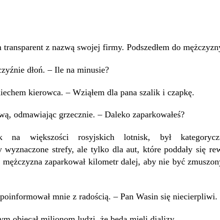
 transparent z nazwą swojej firmy. Podszedłem do mężczyzny
zyźnie dłoń. – Ile na minusie?
miechem kierowca. – Wziąłem dla pana szalik i czapkę.
ową, odmawiając grzecznie. – Daleko zaparkowałeś?
 na większości rosyjskich lotnisk, był kategoryc
wyznaczone strefy, ale tylko dla aut, które poddały się re
y mężczyzna zaparkował kilometr dalej, aby nie być zmuszo
poinformował mnie z radością. – Pan Wasin się niecierpliwi.
ym obiecał milionom ludzi, że będą mieli dializy.