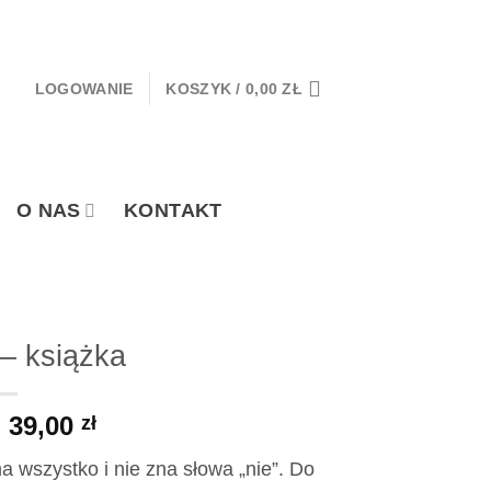
LOGOWANIE
KOSZYK /
0,00
ZŁ
O NAS
KONTAKT
 – książka
Pierwotna
Aktualna
39,00
zł
cena
cena
a wszystko i nie zna słowa „nie”. Do
wynosiła:
wynosi: