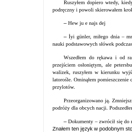
Ruszyłem dopiero wtedy, kiedy
podręczny i powoli skierowałem krok
–
Hew ju e najs dej
–
İyi günler
,
miłego dnia
– mr
nauki podstawowych słówek podczas
Wszedłem do rękawa i od raz
przejściem osłoniętym, ale petersb
walizek, ruszyłem w kierunku wyjś
latorośle. Ominąłem pomieszczenie ce
przylotów.
Przeorganizowano ją. Zmniejszo
podróży dla obcych nacji. Podszedłe
–
Dokumenty – zwrócił się do m
Znałem ten język w podobnym stop