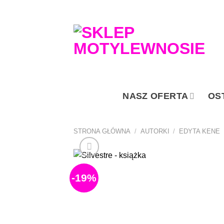
Przewiń
do
zawartości
NASZ OFERTA
OS
STRONA GŁÓWNA
/
AUTORKI
/
EDYTA KENE
-19%