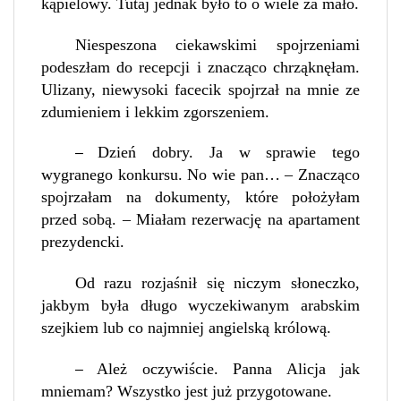
kąpielowy. Tutaj jednak było to o wiele za mało.
Niespeszona ciekawskimi spojrzeniami
podeszłam do recepcji i znacząco chrząknęłam.
Ulizany, niewysoki facecik spojrzał na mnie ze
zdumieniem i lekkim zgorszeniem.
Dzień dobry. Ja w sprawie tego
–
wygranego konkursu. No wie pan… – Znacząco
spojrzałam na dokumenty, które położyłam
przed sobą. – Miałam rezerwację na apartament
prezydencki.
Od razu rozjaśnił się niczym słoneczko,
jakbym była długo wyczekiwanym arabskim
szejkiem lub co najmniej angielską królową.
Ależ oczywiście. Panna Alicja jak
–
mniemam? Wszystko jest już przygotowane.