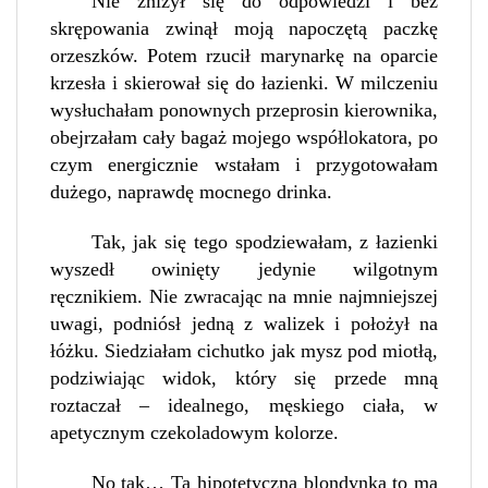
Nie zniżył się do odpowiedzi i bez
skrępowania zwinął moją napoczętą paczkę
orzeszków. Potem rzucił marynarkę na oparcie
krzesła i skierował się do łazienki. W milczeniu
wysłuchałam ponownych przeprosin kierownika,
obejrzałam cały bagaż mojego współlokatora, po
czym energicznie wstałam i przygotowałam
dużego, naprawdę mocnego drinka.
Tak, jak się tego spodziewałam, z łazienki
wyszedł owinięty jedynie wilgotnym
ręcznikiem. Nie zwracając na mnie najmniejszej
uwagi, podniósł jedną z walizek i położył na
łóżku. Siedziałam cichutko jak mysz pod miotłą,
podziwiając widok, który się przede mną
roztaczał – idealnego, męskiego ciała, w
apetycznym czekoladowym kolorze.
No tak… Ta hipotetyczna blondynka to ma