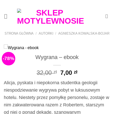
Przewiń
do
zawartości
STRONA GŁÓWNA
/
AUTORKI
/
AGNIESZKA KOWALSKA-BOJAR
Wygrana – ebook
-78%
Pierwotna
Aktualna
32,00
7,00
zł
zł
cena
cena
Alicja, pyskata i niepokorna studentka geologii
wynosiła:
wynosi:
niespodziewanie wygrywa pobyt w luksusowym
32,00 zł.
7,00 zł.
hotelu. Niestety przez pomyłkę personelu, zostaje w
nim zakwaterowana razem z Robertem, starszym
od niej o ponad dekadę, szanowanym