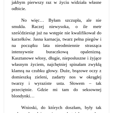
jakbym pierwszy raz w życiu widziała własne
odbicie.
No więc… Byłam szczupła, ale nie
smukła. Raczej niewysoka, o ile metr
sześćdziesiąt już na wstępie nie kwalifikował do
karzełków. Jasna karnacja, twarz pełna piegów i
na początku lata nieodmiennie strasząca
intensywnie buraczkową opalenizną.
Kasztanowe włosy, długie, nieposłuszne i żyjące
własnym życiem, najchętniej spinałam zwykłą
klamrą na czubku głowy. Duże, brązowe oczy z
domieszką zieleni, zadarty nos w okrągłej
twarzy i wyraziste usta. Słowem – tak
przeciętnie. Gdzie mi tam do seksownej
blondynki…
Wnioski, do których doszłam, były tak