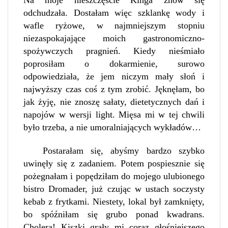
Na moje nieszczęście Kinga znów się
odchudzała. Dostałam więc szklankę wody i
wafle ryżowe, w najmniejszym stopniu
niezaspokajające moich gastronomiczno-
spożywczych pragnień. Kiedy nieśmiało
poprosiłam o dokarmienie, surowo
odpowiedziała, że jem niczym mały słoń i
najwyższy czas coś z tym zrobić. Jęknęłam, bo
jak żyję, nie znoszę sałaty, dietetycznych dań i
napojów w wersji light. Mięsa mi w tej chwili
było trzeba, a nie umoralniających wykładów…
Postarałam się, abyśmy bardzo szybko
uwinęły się z zadaniem. Potem pospiesznie się
pożegnałam i popędziłam do mojego ulubionego
bistro Dromader, już czując w ustach soczysty
kebab z frytkami. Niestety, lokal był zamknięty,
bo spóźniłam się grubo ponad kwadrans.
Cholera! Kiszki grały mi coraz głośniejszego