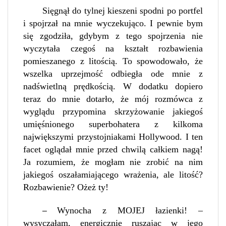
Sięgnął do tylnej kieszeni spodni po portfel
i spojrzał na mnie wyczekująco. I pewnie bym
się zgodziła, gdybym z tego spojrzenia nie
wyczytała czegoś na kształt rozbawienia
pomieszanego z litością. To spowodowało, że
wszelka uprzejmość odbiegła ode mnie z
nadświetlną prędkością. W dodatku dopiero
teraz do mnie dotarło, że mój rozmówca z
wyglądu przypomina skrzyżowanie jakiegoś
umięśnionego superbohatera z kilkoma
największymi przystojniakami Hollywood. I ten
facet oglądał mnie przed chwilą całkiem nagą!
Ja rozumiem, że mogłam nie zrobić na nim
jakiegoś oszałamiającego wrażenia, ale litość?
Rozbawienie? Ożeż ty!
Wynocha z MOJEJ łazienki! –
–
wysyczałam, energicznie ruszając w jego