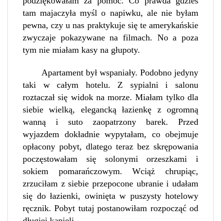
podziękowałam za pomoc. Co prawda gdzieś
tam majaczyła myśl o napiwku, ale nie byłam
pewna, czy u nas praktykuje się te amerykańskie
zwyczaje pokazywane na filmach. No a poza
tym nie miałam kasy na głupoty.
Apartament był wspaniały. Podobno jedyny
taki w całym hotelu. Z sypialni i salonu
roztaczał się widok na morze. Miałam tylko dla
siebie wielką, elegancką łazienkę z ogromną
wanną i suto zaopatrzony barek. Przed
wyjazdem dokładnie wypytałam, co obejmuje
opłacony pobyt, dlatego teraz bez skrępowania
poczęstowałam się solonymi orzeszkami i
sokiem pomarańczowym. Wciąż chrupiąc,
zrzuciłam z siebie przepocone ubranie i udałam
się do łazienki, owinięta w puszysty hotelowy
ręcznik. Pobyt tutaj postanowiłam rozpocząć od
długiej kąpieli.