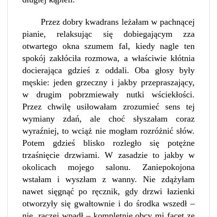
Przez dobry kwadrans leżałam w pachnącej
pianie, relaksując się dobiegającym zza
otwartego okna szumem fal, kiedy nagle ten
spokój zakłóciła rozmowa, a właściwie kłótnia
docierająca gdzieś z oddali. Oba głosy były
męskie: jeden grzeczny i jakby przepraszający,
w drugim pobrzmiewały nutki wściekłości.
Przez chwilę usiłowałam zrozumieć sens tej
wymiany zdań, ale choć słyszałam coraz
wyraźniej, to wciąż nie mogłam rozróżnić słów.
Potem gdzieś blisko rozległo się potężne
trzaśnięcie drzwiami. W zasadzie to jakby w
okolicach mojego salonu. Zaniepokojona
wstałam i wyszłam z wanny. Nie zdążyłam
nawet sięgnąć po ręcznik, gdy drzwi łazienki
otworzyły się gwałtownie i do środka wszedł –
nie, raczej wpadł – kompletnie obcy mi facet ze