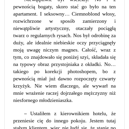
pewnością bogaty, skoro stać go było na ten
apartament. I seksowny… Ciemnoblond włosy,
rozwichrzone w sposób zamierzony i
niewątpliwie artystyczny, otaczały pociągłą
twarz o regularnych rysach. Nos był odrobinę za
duży, ale idealnie niebieskie oczy przyciągnęły
moją uwagę niczym magnes. Całość, wraz z
tym, co znajdowało się poniżej szyi, składała się
na typowy obraz przystojniaka z okładki. No…
takiego po korekcji photoshopem, bo z
pewnością miał już dawno rozpoczęty czwarty
krzyżyk. Nie wiem dlaczego, ale wywarł na
mnie wrażenie raczej dojrzałego mężczyzny niż
niesfornego młodzieniaszka.
Ustaliłem z kierownikiem hotelu, że
–
przeniesie cię do innego pokoju. Jestem tutaj
stałym klientem, więc nie łudź się, że stanie po