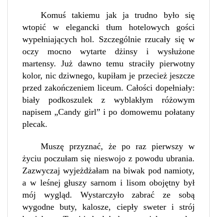
Komuś takiemu jak ja trudno było się
wtopić w elegancki tłum hotelowych gości
wypełniających hol. Szczególnie rzucały się w
oczy mocno wytarte dżinsy i wysłużone
martensy. Już dawno temu straciły pierwotny
kolor, nic dziwnego, kupiłam je przecież jeszcze
przed zakończeniem liceum. Całości dopełniały:
biały podkoszulek z wyblakłym różowym
napisem „Candy girl” i po domowemu połatany
plecak.
Muszę przyznać, że po raz pierwszy w
życiu poczułam się nieswojo z powodu ubrania.
Zazwyczaj wyjeżdżałam na biwak pod namioty,
a w leśnej głuszy sarnom i lisom obojętny był
mój wygląd. Wystarczyło zabrać ze sobą
wygodne buty, kalosze, ciepły sweter i strój