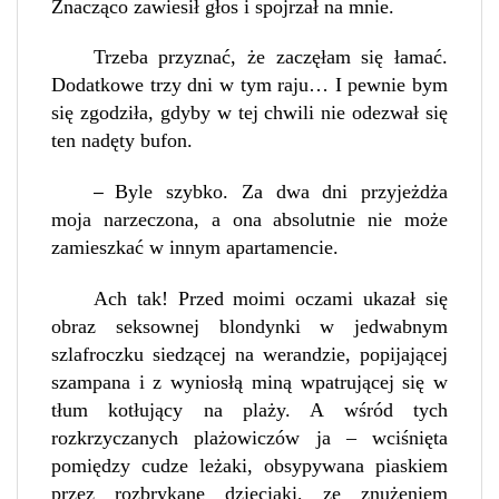
Znacząco zawiesił głos i spojrzał na mnie.
Trzeba przyznać, że zaczęłam się łamać.
Dodatkowe trzy dni w tym raju… I pewnie bym
się zgodziła, gdyby w tej chwili nie odezwał się
ten nadęty bufon.
Byle szybko. Za dwa dni przyjeżdża
–
moja narzeczona, a ona absolutnie nie może
zamieszkać w innym apartamencie.
Ach tak! Przed moimi oczami ukazał się
obraz seksownej blondynki w jedwabnym
szlafroczku siedzącej na werandzie, popijającej
szampana i z wyniosłą miną wpatrującej się w
tłum kotłujący na plaży. A wśród tych
rozkrzyczanych plażowiczów ja – wciśnięta
pomiędzy cudze leżaki, obsypywana piaskiem
przez rozbrykane dzieciaki, ze znużeniem