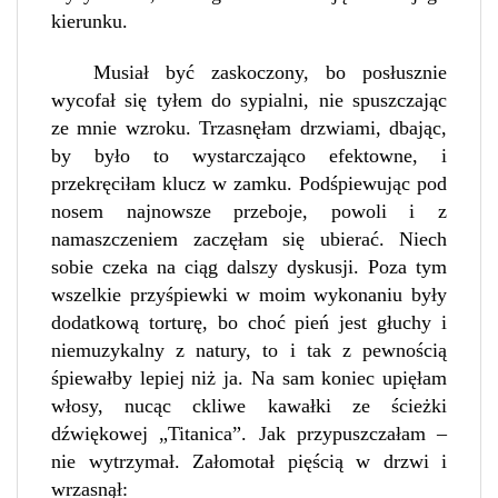
kierunku.
Musiał być zaskoczony, bo posłusznie
wycofał się tyłem do sypialni, nie spuszczając
ze mnie wzroku. Trzasnęłam drzwiami, dbając,
by było to wystarczająco efektowne, i
przekręciłam klucz w zamku. Podśpiewując pod
nosem najnowsze przeboje, powoli i z
namaszczeniem zaczęłam się ubierać. Niech
sobie czeka na ciąg dalszy dyskusji. Poza tym
wszelkie przyśpiewki w moim wykonaniu były
dodatkową torturę, bo choć pień jest głuchy i
niemuzykalny z natury, to i tak z pewnością
śpiewałby lepiej niż ja. Na sam koniec upięłam
włosy, nucąc ckliwe kawałki ze ścieżki
dźwiękowej „Titanica”. Jak przypuszczałam –
nie wytrzymał. Załomotał pięścią w drzwi i
wrzasnął: