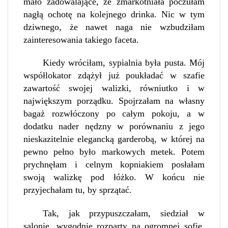
mało zadowalające, że zmarkotniała poczułam
nagłą ochotę na kolejnego drinka. Nic w tym
dziwnego, że nawet naga nie wzbudziłam
zainteresowania takiego faceta.
Kiedy wróciłam, sypialnia była pusta. Mój
współlokator zdążył już poukładać w szafie
zawartość swojej walizki, równiutko i w
największym porządku. Spojrzałam na własny
bagaż rozwłóczony po całym pokoju, a w
dodatku nader nędzny w porównaniu z jego
nieskazitelnie elegancką garderobą, w której na
pewno pełno było markowych metek. Potem
prychnęłam i celnym kopniakiem posłałam
swoją walizkę pod łóżko. W końcu nie
przyjechałam tu, by sprzątać.
Tak, jak przypuszczałam, siedział w
salonie, wygodnie rozparty na ogromnej sofie.