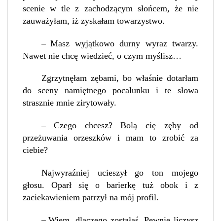
scenie w tle z zachodzącym słońcem, że nie
zauważyłam, iż zyskałam towarzystwo.
Masz wyjątkowo durny wyraz twarzy.
–
Nawet nie chcę wiedzieć, o czym myślisz…
Zgrzytnęłam zębami, bo właśnie dotarłam
do sceny namiętnego pocałunku i te słowa
strasznie mnie zirytowały.
Czego chcesz? Bolą cię zęby od
–
przeżuwania orzeszków i mam to zrobić za
ciebie?
Najwyraźniej ucieszył go ton mojego
głosu. Oparł się o barierkę tuż obok i z
zaciekawieniem patrzył na mój profil.
Wiem, dlaczego zostałaś. Pewnie liczysz
–