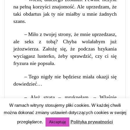
na pełną korzyści znajomość. Ale uprzedzam, że
taki obdartus jak ty nie miałby u mnie żadnych
szans.
Miło z twojej strony, że mnie uprzedzasz,
–
ale seks z tobą? Chyba wolałabym już
jeżozwierza. Założę się, że podczas bzykania
wyciągasz lusterko, żeby sprawdzić, czy ci się
fryzura nie popsuła.
Tego nigdy nie będziesz miała okazji się
–
dowiedzieć…
Ależ strata – mruknęłam. – Właśnie
–
wyobrażam sobie idealnego faceta w
W ramach witryny stosujemy pliki cookies. W każdej chwili
romantycznej scenie z pocałunkiem, więc nie
można dokonać zmiany ustawień dotyczących cookies w swojej
psuj mi nastroju swoją obecnością i idź straszyć
przeglądarce.
Polityka prywatności
Akceptuję
gdzieś indziej.