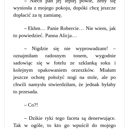
Niech pan jej lepiej powie, żeby się
–
wyniosła z mojego pokoju, dopóki chcę jeszcze
dopłacić za tę zamianę.
Ekhm… Panie Robercie… Nie wiem, jak
–
to powiedzieć. Panna Alicja…
Nigdzie się nie wyprowadzam! –
–
oznajmiłam radosnym tonem, wygodnie
sadowiąc się w fotelu ze szklanką soku i
kolejnym opakowaniem orzeszków. Miałam
jeszcze ochotę położyć nogi na stole, ale po
chwili namysłu stwierdziłam, że jednak byłaby
to przesada.
Co?!
–
Dzikie ryki tego faceta są denerwujące.
–
Tak w ogóle, to kto go wpuścił do mojego