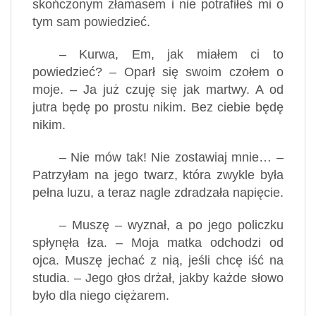
skończonym złamasem i nie potrafiłeś mi o
tym sam powiedzieć.
– Kurwa, Em, jak miałem ci to
powiedzieć? – Oparł się swoim czołem o
moje. – Ja już czuję się jak martwy. A od
jutra będę po prostu nikim. Bez ciebie będę
nikim.
– Nie mów tak! Nie zostawiaj mnie… –
Patrzyłam na jego twarz, która zwykle była
pełna luzu, a teraz nagle zdradzała napięcie.
– Muszę – wyznał, a po jego policzku
spłynęła łza. – Moja matka odchodzi od
ojca. Muszę jechać z nią, jeśli chcę iść na
studia. – Jego głos drżał, jakby każde słowo
było dla niego ciężarem.