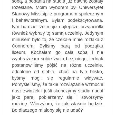
sobą, a podania na studia już dawno zostały
rozesłane. Moim wyborem był Uniwersytet
Stanowy Missisipi z programem społecznym
i behawioralnym. Byłam podekscytowana,
tym bardziej że moje najlepsze przyjaciółki
również wybrały tę samą uczelnię. Jedynym
minusem było to, że czekała mnie rozłąka z
Connorem. Byliśmy parą od początku
liceum. Kochałam go całą sobą i nie
wyobrażałam sobie życia bez niego, jednak
postanowiliśmy pójść na różne uczelnie,
oddalone od siebie, choć na tyle blisko,
byśmy mogli się regularnie widywać.
Pomyśleliśmy, że takie rozwiązanie wzmocni
nasz związek i jeśli skończymy studia nadal
jako para, pobierzemy się i stworzymy
rodzinę. Wierzyłam, że tak właśnie będzie.
Bo dlaczego miałoby się nie udać?