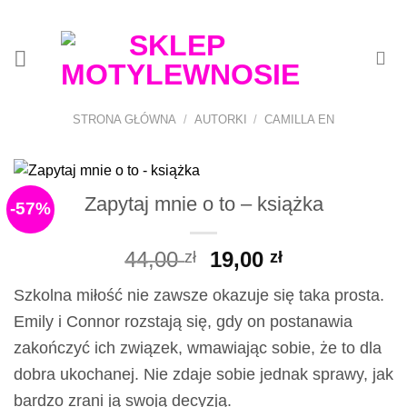
Przewiń
do
zawartości
STRONA GŁÓWNA
/
AUTORKI
/
CAMILLA EN
Zapytaj mnie o to – książka
-57%
Pierwotna
Aktualna
44,00
19,00
zł
zł
cena
cena
Szkolna miłość nie zawsze okazuje się taka prosta.
wynosiła:
wynosi:
Emily i Connor rozstają się, gdy on postanawia
44,00 zł.
19,00 zł.
zakończyć ich związek, wmawiając sobie, że to dla
dobra ukochanej. Nie zdaje sobie jednak sprawy, jak
bardzo zrani ją swoją decyzją.