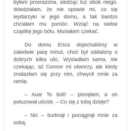
byłam przerażona, siedząc tuż obok niego.
Wiedziałam, że nie opowie mi, co się
wydarzyło w jego domu, a tak bardzo
chciałam mu pomóc. Wziąć na siebie
cząstkę jego bólu. Musiałam czekać.
Do domu Erica dojechaliśmy w
zaledwie parę minut, choć był oddalony o
dobrych kilka ulic. Wysiadłam sama, nie
czekając, aż Connor mi otworzy, ale kiedy
znalazłam się przy nim, chwycił mnie za
ramię.
– Aua! To boli! – pisnęłam, a on
poluzował uścisk. – Co się z tobą dzieje?
– Nic – burknął i pociągnął mnie za
sobą.