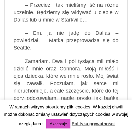
– Przecież i tak mieliśmy iść na różne
uczelnie. Będziemy się widywać u ciebie w
Dallas lub u mnie w Starkville…
– Em, ja nie jadę do Dallas –
powiedział. – Matka przeprowadza się do
Seattle.
Zamarłam. Dwa i pół tysiąca mil miało
dzielić mnie oraz Connora. Moją miłość i
ojca dziecka, które we mnie rosło. Mój świat
się zawalił. Poczułam, jak serce mi
nieruchomieje, a całe szczęście, które do tej
pory odczuwałam, nagle prysło jak bańka
mydlana.
W ramach witryny stosujemy pliki cookies. W każdej chwili
można dokonać zmiany ustawień dotyczących cookies w swojej
– Dlaczego? – zapytałam, próbując
przeglądarce.
Polityka prywatności
Akceptuję
ukryć panikę w głosie.