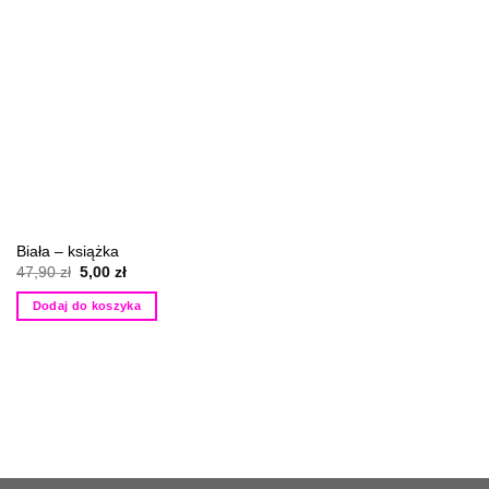
Biała – książka
Pierwotna
Aktualna
47,90
zł
5,00
zł
cena
cena
wynosiła:
wynosi:
Dodaj do koszyka
47,90 zł.
5,00 zł.