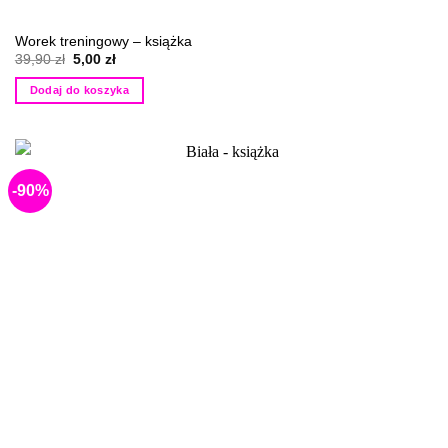
Worek treningowy – książka
Pierwotna
Aktualna
39,90
zł
5,00
zł
cena
cena
wynosiła:
wynosi:
Dodaj do koszyka
39,90 zł.
5,00 zł.
-90%