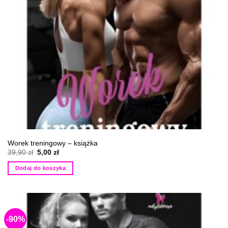
Worek treningowy – książka
Pierwotna
Aktualna
39,90
zł
5,00
zł
cena
cena
wynosiła:
wynosi:
Dodaj do koszyka
39,90 zł.
5,00 zł.
-90%