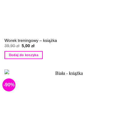
Worek treningowy – książka
Pierwotna
Aktualna
39,90
zł
5,00
zł
cena
cena
wynosiła:
wynosi:
Dodaj do koszyka
39,90 zł.
5,00 zł.
-90%