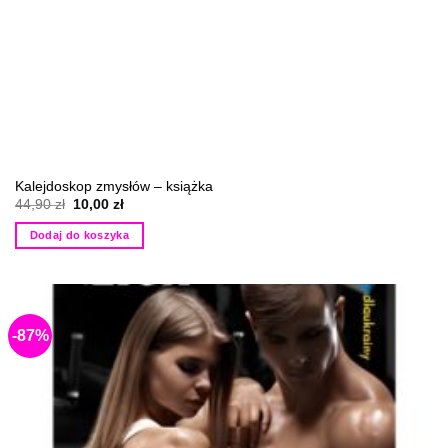
Kalejdoskop zmysłów – książka
Pierwotna
Aktualna
44,90
zł
10,00
zł
cena
cena
wynosiła:
wynosi:
Dodaj do koszyka
44,90 zł.
10,00 zł.
-87%