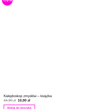
-78%
Kalejdoskop zmysłów – książka
Pierwotna
Aktualna
44,90
zł
10,00
zł
cena
cena
wynosiła:
wynosi:
Dodaj do koszyka