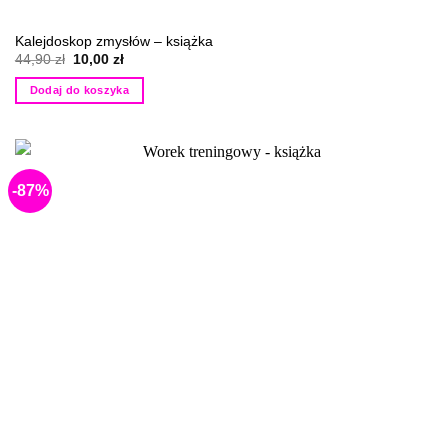
Kalejdoskop zmysłów – książka
Pierwotna
Aktualna
44,90
zł
10,00
zł
cena
cena
wynosiła:
wynosi:
Dodaj do koszyka
44,90 zł.
10,00 zł.
-87%