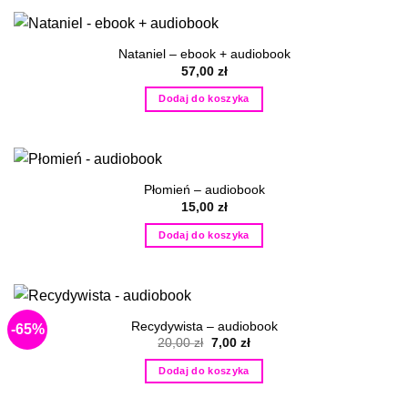
Nataniel – ebook + audiobook
57,00
zł
Dodaj do koszyka
Płomień – audiobook
15,00
zł
Dodaj do koszyka
Recydywista – audiobook
-65%
Pierwotna
Aktualna
20,00
zł
7,00
zł
cena
cena
wynosiła:
wynosi:
Dodaj do koszyka
20,00 zł.
7,00 zł.