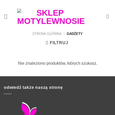
Przewiń
do
zawartości
STRONA GŁÓWNA
/
GADŻETY
FILTRUJ
Nie znaleziono produktów, których szukasz.
odwiedź także naszą stronę